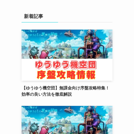
(4)
(3)
新着記事
(2)
(2)
(3)
(4)
(4)
(2)
【ゆうゆう機空団】無課金向け序盤攻略特集！
(1)
効率の良い方法を徹底解説
(4)
(6)
(3)