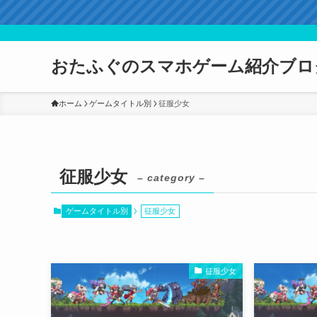
おたふぐのスマホゲーム紹介ブロ
ホーム
ゲームタイトル別
征服少女
征服少女
– category –
ゲームタイトル別
征服少女
征服少女