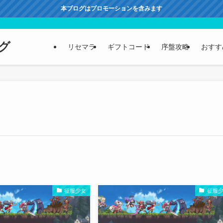
本ブログはプロモーションを含みます
グ
リセマラ
ギフトコード
序盤攻略
おすす
征服少女
征服