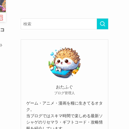
トコ
！
ト
おたふぐ
ブログ管理人
ゲーム・アニメ・漫画を糧に生きてるオタ
ク。
当ブログではスキマ時間で楽しめる最新ソ
シャゲのリセマラ・ギフトコード・攻略情
報を紹介しています。