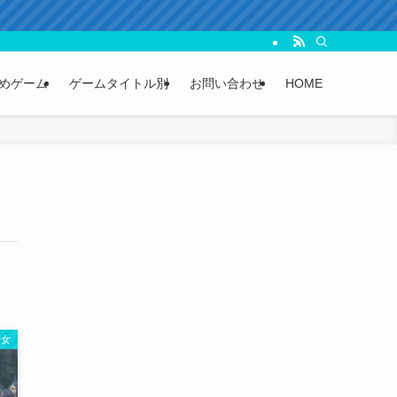
めゲーム
ゲームタイトル別
お問い合わせ
HOME
少女