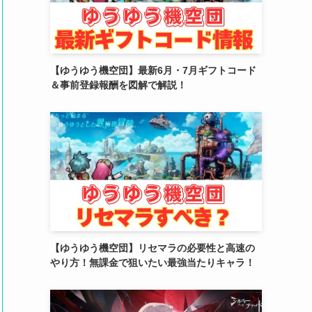
(2)
(4)
(5)
【ゆうゆう機空団】最新6月・7月ギフトコード
＆事前登録報酬を図解で解説！
(4)
(6)
(5)
(4)
(4)
(2)
【ゆうゆう機空団】リセマラの必要性と高速の
(6)
やり方！無課金で狙いたい最強当たりキャラ！
(3)
(3)