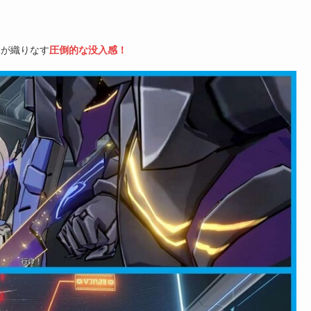
達が織りなす
圧倒的な没入感！