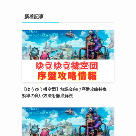
(4)
(3)
新着記事
(2)
(2)
(3)
(4)
(4)
(2)
【ゆうゆう機空団】無課金向け序盤攻略特集！
(1)
効率の良い方法を徹底解説
(4)
(6)
(3)