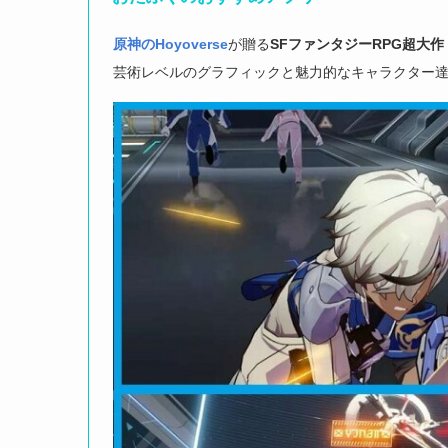
原神のHoyoverse
が贈る
SFファンタジーRPG
超大作
芸術レベルのグラフィックと魅力的なキャラクター