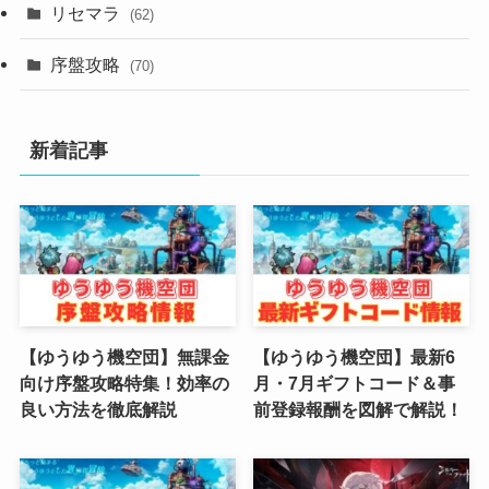
(2)
リセマラ
(62)
(4)
序盤攻略
(70)
(4)
新着記事
(3)
(2)
(2)
(3)
(4)
【ゆうゆう機空団】無課金
【ゆうゆう機空団】最新6
向け序盤攻略特集！効率の
月・7月ギフトコード＆事
(4)
良い方法を徹底解説
前登録報酬を図解で解説！
(2)
(1)