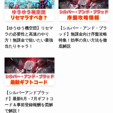
(4)
(6)
【ゆうゆう機空団】リセマ
【シルバー・アンド・ブラ
(3)
ラの必要性と高速のやり
ッド】無課金向け序盤攻略
方！無課金で狙いたい最強
特集！効率の良い方法を徹
(2)
当たりキャラ！
底解説
(4)
(5)
(4)
(6)
【シルバーアンドブラッ
(5)
ド】最新6月・7月ギフトコ
ード＆事前登録報酬を図解
(4)
で解説！