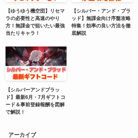
【ゆうゆう機空団】リセマ
【シルバー・アンド・ブラ
(3)
ラの必要性と高速のやり
ッド】無課金向け序盤攻略
方！無課金で狙いたい最強
特集！効率の良い方法を徹
(2)
当たりキャラ！
底解説
(4)
(5)
(4)
(6)
【シルバーアンドブラッ
(5)
ド】最新6月・7月ギフトコ
ード＆事前登録報酬を図解
(4)
で解説！
(4)
(2)
アーカイブ