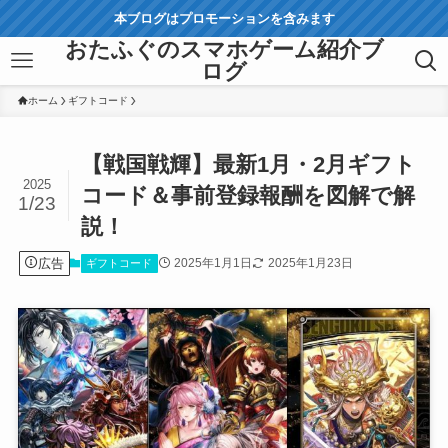
本ブログはプロモーションを含みます
おたふぐのスマホゲーム紹介ブ
ログ
ホーム
ギフトコード
【戦国戦輝】最新1月・2月ギフト
2025
コード＆事前登録報酬を図解で解
1/23
説！
広告
2025年1月1日
2025年1月23日
ギフトコード