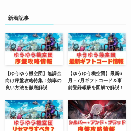
(4)
新着記事
(3)
(2)
(2)
(3)
(4)
【ゆうゆう機空団】無課金
【ゆうゆう機空団】最新6
向け序盤攻略特集！効率の
月・7月ギフトコード＆事
(4)
良い方法を徹底解説
前登録報酬を図解で解説！
(2)
(1)
(4)
(6)