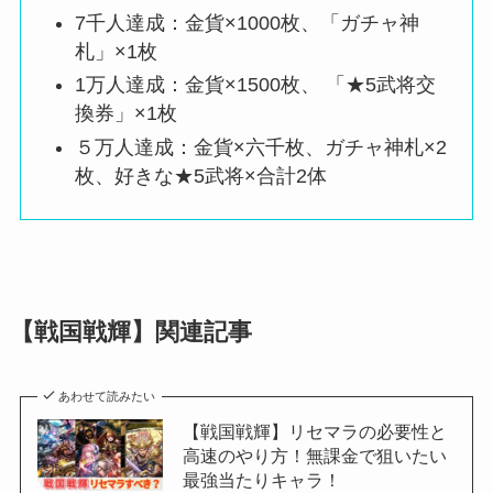
7千人達成：金貨×1000枚、「ガチャ神
札」×1枚
1万人達成：金貨×1500枚、 「★5武将交
換券」×1枚
５万人達成：金貨×六千枚、ガチャ神札×2
枚、好きな★5武将×合計2体
【戦国戦輝】関連記事
あわせて読みたい
【戦国戦輝】リセマラの必要性と
高速のやり方！無課金で狙いたい
最強当たりキャラ！