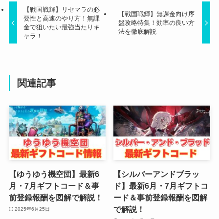
【戦国戦輝】リセマラの必
【戦国戦輝】無課金向け序
要性と高速のやり方！無課
盤攻略特集！効率の良い方
金で狙いたい最強当たりキ
法を徹底解説
ャラ！
関連記事
【ゆうゆう機空団】最新6
【シルバーアンドブラッ
月・7月ギフトコード＆事
ド】最新6月・7月ギフトコ
前登録報酬を図解で解説！
ード＆事前登録報酬を図解
で解説！
2025年6月25日