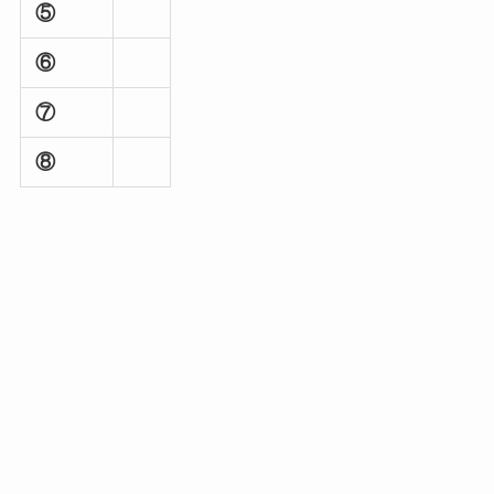
⑤
⑥
⑦
⑧