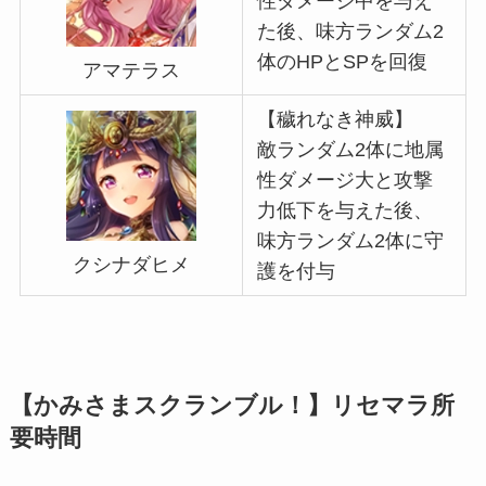
性ダメージ中を与え
た後、味方ランダム2
体のHPとSPを回復
アマテラス
【穢れなき神威】
敵ランダム2体に地属
性ダメージ大と攻撃
力低下を与えた後、
味方ランダム2体に守
クシナダヒメ
護を付与
【かみさまスクランブル！】リセマラ所
要時間