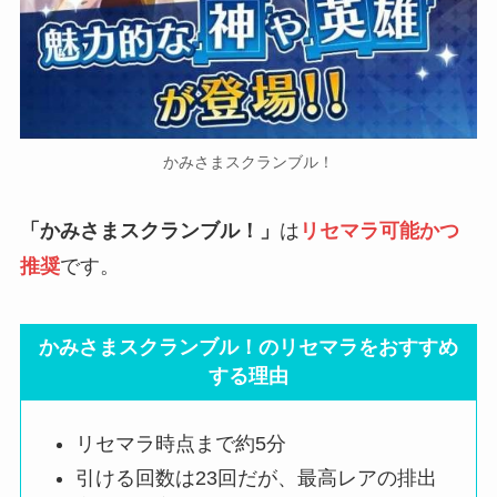
かみさまスクランブル！
「かみさまスクランブル！」
は
リセマラ可能かつ
推奨
です。
かみさまスクランブル！のリセマラをおすすめ
する理由
リセマラ時点まで約5分
引ける回数は23回だが、最高レアの排出