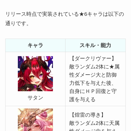
リリース時点で実装されている★6キャラは以下の
通りです。
キャラ
スキル・能力
【ダークリヴァー】
敵ランダム2体に★属
性ダメージ大と防御
力低下を与えた後、
自身にＨＰ回復と守
サタン
護を与える
【煌雷の導き】
敵ランダム2体に天属