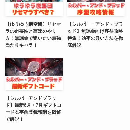
(4)
(6)
【ゆうゆう機空団】リセマ
【シルバー・アンド・ブラ
(3)
ラの必要性と高速のやり
ッド】無課金向け序盤攻略
方！無課金で狙いたい最強
特集！効率の良い方法を徹
(2)
当たりキャラ！
底解説
(4)
(5)
(4)
(6)
【シルバーアンドブラッ
(5)
ド】最新6月・7月ギフトコ
ード＆事前登録報酬を図解
(4)
で解説！
(4)