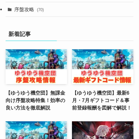
(4)
序盤攻略
(70)
(4)
新着記事
(3)
(2)
(2)
(3)
(4)
【ゆうゆう機空団】無課金
【ゆうゆう機空団】最新6
向け序盤攻略特集！効率の
月・7月ギフトコード＆事
(4)
良い方法を徹底解説
前登録報酬を図解で解説！
(2)
(1)