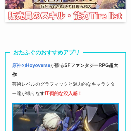
おたふぐのおすすめアプリ
原神のHoyoverse
が贈る
SFファンタジーRPG
超大
作
芸術レベルのグラフィックと魅力的なキャラクタ
ー達が織りなす
圧倒的な没入感！