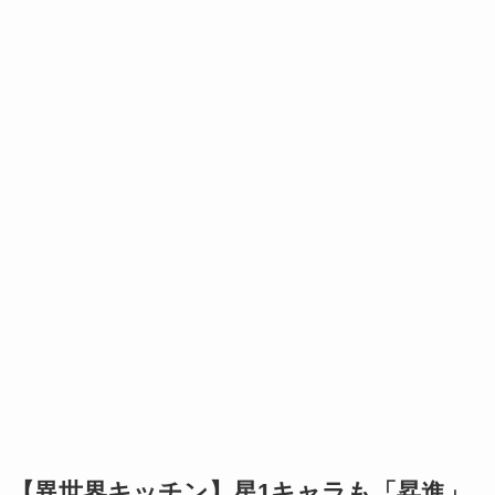
【異世界キッチン】星1キャラも「昇進」