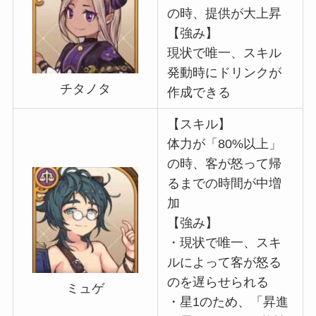
の時、提供が大上昇
【強み】
現状で唯一、スキル
発動時にドリンクが
チタノタ
作成できる
【スキル】
体力が「80%以上」
の時、客が怒って帰
るまでの時間が中増
加
【強み】
・現状で唯一、スキ
ルによって客が怒る
のを遅らせられる
ミュゲ
・星1のため、「昇進