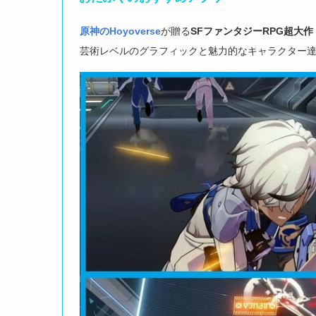
原神のHoyoverse
が贈る
SFファンタジーRPG
超大作
芸術レベルのグラフィックと魅力的なキャラクター