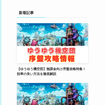
(4)
(3)
新着記事
(2)
(2)
(3)
(4)
(4)
(2)
【ゆうゆう機空団】無課金向け序盤攻略特集！
(1)
効率の良い方法を徹底解説
(4)
(6)
(3)