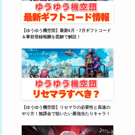
(2)
(4)
(5)
【ゆうゆう機空団】最新6月・7月ギフトコード
＆事前登録報酬を図解で解説！
(4)
(6)
(5)
(4)
(4)
(2)
【ゆうゆう機空団】リセマラの必要性と高速の
(6)
やり方！無課金で狙いたい最強当たりキャラ！
(3)
(3)