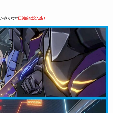
達が織りなす
圧倒的な没入感！