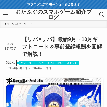
本ブログはプロモーションを含みます
おたふぐのスマホゲーム紹介ブ
ログ
ホーム
ギフトコード
【リバ×リバ】最新9月・10月ギ
2024
フトコード＆事前登録報酬を図解
10/07
で解説！
広告
ギフトコード
リバースブルー×リバースエンド
2024年8月17日
2024年10月7日