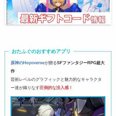
おたふぐのおすすめアプリ
原神のHoyoverse
が贈る
SFファンタジーRPG
超大
作
芸術レベルのグラフィックと魅力的なキャラクタ
ー達が織りなす
圧倒的な没入感！