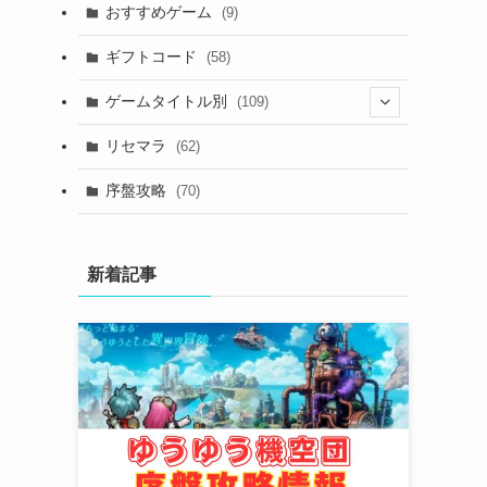
おすすめゲーム
(9)
ギフトコード
(58)
ゲームタイトル別
(109)
(2)
リセマラ
(62)
(4)
序盤攻略
(70)
(4)
(3)
新着記事
(2)
(2)
(3)
(4)
(4)