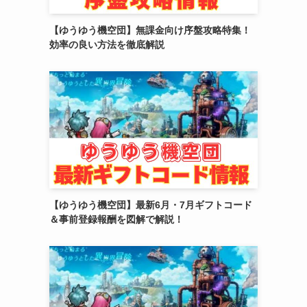
(2)
【ゆうゆう機空団】無課金向け序盤攻略特集！
(1)
効率の良い方法を徹底解説
(4)
(6)
(3)
(2)
(4)
(5)
【ゆうゆう機空団】最新6月・7月ギフトコード
＆事前登録報酬を図解で解説！
(4)
(6)
(5)
(4)