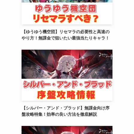
(4)
(2)
【ゆうゆう機空団】リセマラの必要性と高速の
(6)
やり方！無課金で狙いたい最強当たりキャラ！
(3)
(3)
(2)
(10)
(5)
【シルバー・アンド・ブラッド】無課金向け序
盤攻略特集！効率の良い方法を徹底解説