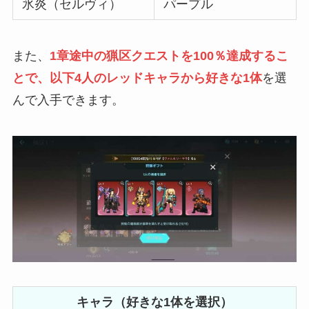
氷炎（セルヴィ）
パープル
また、
1章途中の猟区クエストを100％達成するこ
とで、
以下
4人のレッドキャラから好きな1体
を選
んで入手できます。
キャラ（好きな1体を選択）