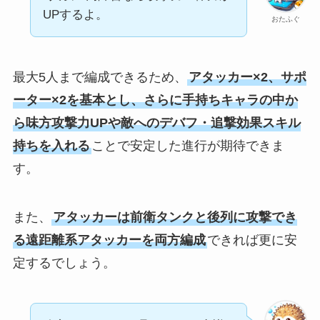
UPするよ。
おたふぐ
最大5人まで編成できるため、
アタッカー×2、サポ
ーター×2を基本とし、さらに手持ちキャラの中か
ら味方攻撃力UPや敵へのデバフ・追撃効果スキル
持ちを入れる
ことで安定した進行が期待できま
す。
また、
アタッカーは前衛タンクと後列に攻撃でき
る遠距離系アタッカーを両方編成
できれば更に安
定するでしょう。