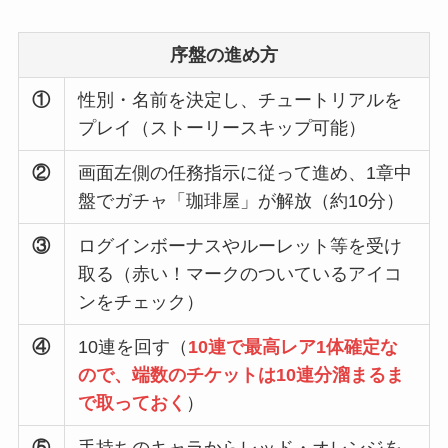
序盤の進め方
①
性別・名前を決定し、チュートリアルを
プレイ（ストーリースキップ可能）
②
画面左側の任務指示に従って進め、1章中
盤でガチャ「珈琲屋」が解放（約10分）
③
ログインボーナスやルーレット等を受け
取る（赤い！マークのついているアイコ
ンをチェック）
④
10連を回す（
10連で最高レア1体確定な
ので、端数のチケットは10連分溜まるま
で取っておく
）
⑤
手持ちのキャラからレッド・オレンジを