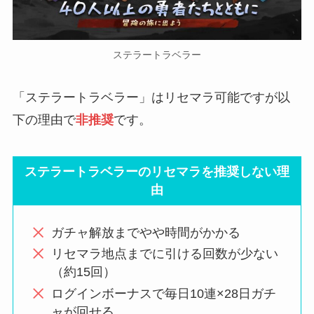
ステラートラベラー
「ステラートラベラー」はリセマラ可能ですが以
下の理由で
非推奨
です。
ステラートラベラーのリセマラを推奨しない理
由
ガチャ解放までやや時間がかかる
リセマラ地点までに引ける回数が少ない
（約15回）
ログインボーナスで毎日10連×28日ガチ
ャが回せる