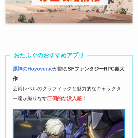
おたふぐのおすすめアプリ
原神のHoyoverse
が贈る
SFファンタジーRPG
超大
作
芸術レベルのグラフィックと魅力的なキャラクタ
ー達が織りなす
圧倒的な没入感！