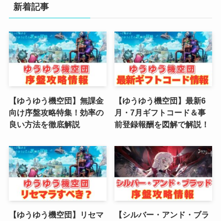
新着記事
(3)
(2)
(2)
(3)
(4)
【ゆうゆう機空団】無課金
【ゆうゆう機空団】最新6
向け序盤攻略特集！効率の
月・7月ギフトコード＆事
(4)
良い方法を徹底解説
前登録報酬を図解で解説！
(2)
(1)
(4)
(6)
【ゆうゆう機空団】リセマ
【シルバー・アンド・ブラ
(3)