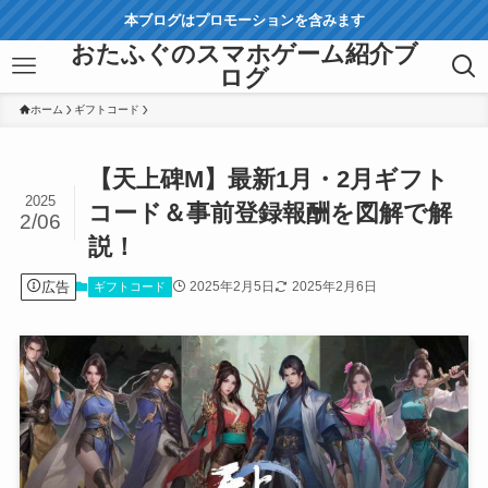
本ブログはプロモーションを含みます
おたふぐのスマホゲーム紹介ブ
ログ
ホーム
ギフトコード
【天上碑M】最新1月・2月ギフト
2025
コード＆事前登録報酬を図解で解
2/06
説！
広告
2025年2月5日
2025年2月6日
ギフトコード