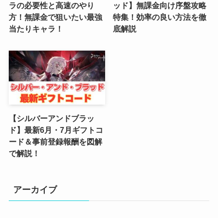
ラの必要性と高速のやり
ッド】無課金向け序盤攻略
方！無課金で狙いたい最強
特集！効率の良い方法を徹
(2)
当たりキャラ！
底解説
(4)
(5)
(4)
(6)
【シルバーアンドブラッ
(5)
ド】最新6月・7月ギフトコ
ード＆事前登録報酬を図解
(4)
で解説！
(4)
(2)
アーカイブ
(6)