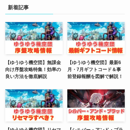
新着記事
(3)
(2)
(2)
(3)
(4)
【ゆうゆう機空団】無課金
【ゆうゆう機空団】最新6
向け序盤攻略特集！効率の
月・7月ギフトコード＆事
(4)
良い方法を徹底解説
前登録報酬を図解で解説！
(2)
(1)
(4)
(6)
【ゆうゆう機空団】リセマ
【シルバー・アンド・ブラ