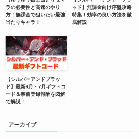
(3)
ラの必要性と高速のやり
ッド】無課金向け序盤攻略
方！無課金で狙いたい最強
特集！効率の良い方法を徹
(2)
当たりキャラ！
底解説
(4)
(5)
(4)
(6)
【シルバーアンドブラッ
(5)
ド】最新6月・7月ギフトコ
ード＆事前登録報酬を図解
(4)
で解説！
(4)
(2)
アーカイブ
(6)