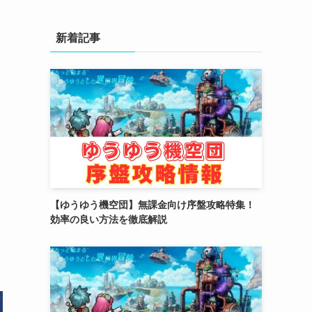
(4)
(3)
新着記事
(2)
(2)
(3)
(4)
(4)
(2)
【ゆうゆう機空団】無課金向け序盤攻略特集！
(1)
効率の良い方法を徹底解説
(4)
(6)
(3)