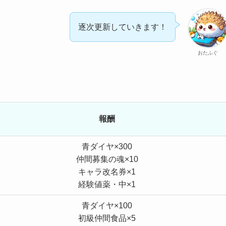
逐次更新していきます！
おたふぐ
報酬
青ダイヤ×300
仲間募集の魂×10
キャラ改名券×1
経験値薬・中×1
青ダイヤ×100
初級仲間食品×5