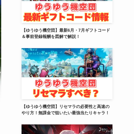
(2)
(4)
(5)
【ゆうゆう機空団】最新6月・7月ギフトコード
＆事前登録報酬を図解で解説！
(4)
(6)
(5)
(4)
(4)
(2)
【ゆうゆう機空団】リセマラの必要性と高速の
(6)
やり方！無課金で狙いたい最強当たりキャラ！
(3)
(3)