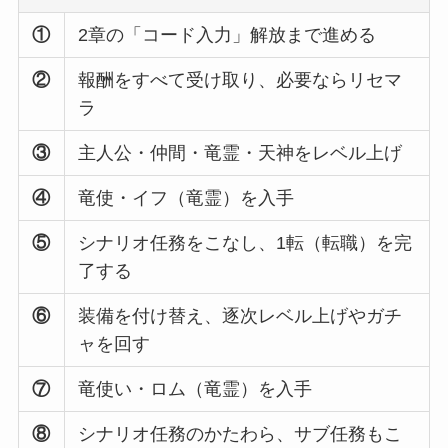
①
2章の「コード入力」解放まで進める
②
報酬をすべて受け取り、必要ならリセマ
ラ
③
主人公・仲間・竜霊・天神をレベル上げ
④
竜使・イフ（竜霊）を入手
⑤
シナリオ任務をこなし、1転（転職）を完
了する
⑥
装備を付け替え、逐次レベル上げやガチ
ャを回す
⑦
竜使い・ロム（竜霊）を入手
⑧
シナリオ任務のかたわら、サブ任務もこ