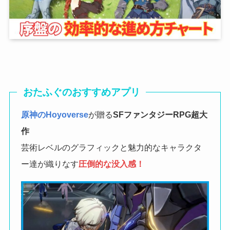
おたふぐのおすすめアプリ
原神のHoyoverse
が贈る
SFファンタジーRPG
超大
作
芸術レベルのグラフィックと魅力的なキャラクタ
ー達が織りなす
圧倒的な没入感！