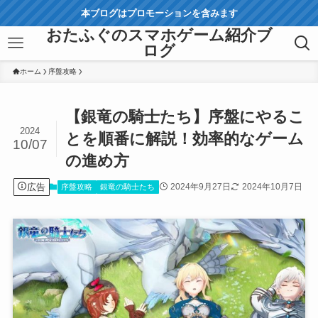
本ブログはプロモーションを含みます
おたふぐのスマホゲーム紹介ブ
ログ
ホーム
序盤攻略
【銀竜の騎士たち】序盤にやるこ
2024
とを順番に解説！効率的なゲーム
10/07
の進め方
広告
2024年9月27日
2024年10月7日
序盤攻略
銀竜の騎士たち