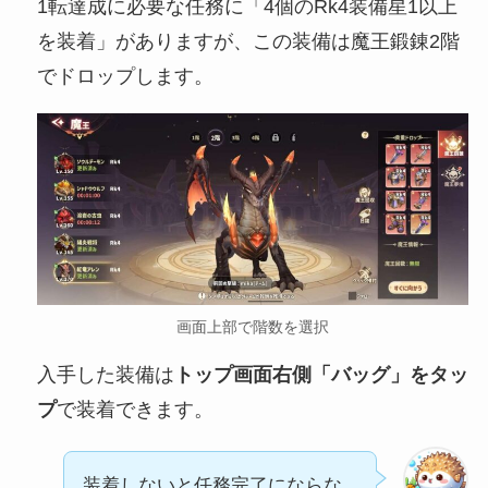
1転達成に必要な任務に「4個のRk4装備星1以上
を装着」がありますが、この装備は魔王鍛錬2階
でドロップします。
画面上部で階数を選択
入手した装備は
トップ画面右側「バッグ」をタッ
プ
で装着できます。
装着しないと任務完了にならな