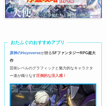
おたふぐのおすすめアプリ
原神のHoyoverse
が贈る
SFファンタジーRPG
超大
作
芸術レベルのグラフィックと魅力的なキャラクタ
ー達が織りなす
圧倒的な没入感！