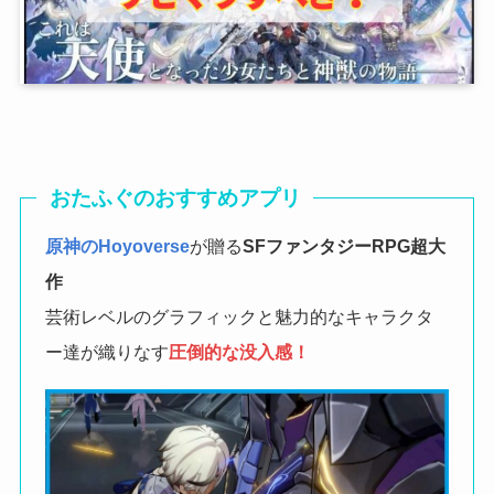
おたふぐのおすすめアプリ
原神のHoyoverse
が贈る
SFファンタジーRPG
超大
作
芸術レベルのグラフィックと魅力的なキャラクタ
ー達が織りなす
圧倒的な没入感！