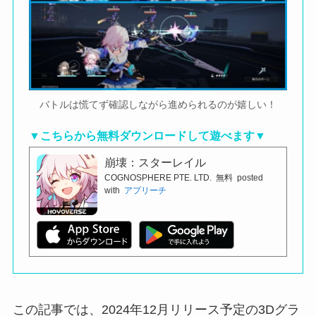
バトルは慌てず確認しながら進められるのが嬉しい！
▼こちらから無料ダウンロードして遊べます▼
崩壊：スターレイル
COGNOSPHERE PTE. LTD.
無料
posted
with
アプリーチ
この記事では、2024年12月リリース予定の3Dグラ