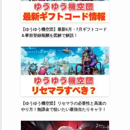
(2)
(4)
(5)
【ゆうゆう機空団】最新6月・7月ギフトコード
＆事前登録報酬を図解で解説！
(4)
(6)
(5)
(4)
(4)
(2)
【ゆうゆう機空団】リセマラの必要性と高速の
(6)
やり方！無課金で狙いたい最強当たりキャラ！
(3)
(3)