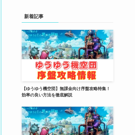
(4)
(3)
新着記事
(2)
(2)
(3)
(4)
(4)
(2)
【ゆうゆう機空団】無課金向け序盤攻略特集！
(1)
効率の良い方法を徹底解説
(4)
(6)
(3)