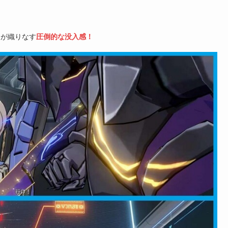
達が織りなす
圧倒的な没入感！