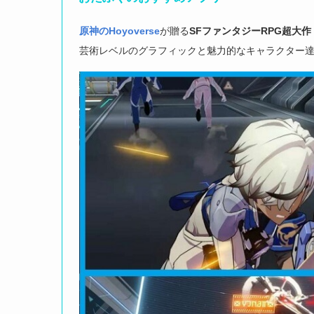
原神のHoyoverse
が贈る
SFファンタジーRPG
超大作
芸術レベルのグラフィックと魅力的なキャラクター