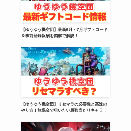
(2)
(4)
(5)
【ゆうゆう機空団】最新6月・7月ギフトコード
＆事前登録報酬を図解で解説！
(4)
(6)
(5)
(4)
(4)
(2)
【ゆうゆう機空団】リセマラの必要性と高速の
(6)
やり方！無課金で狙いたい最強当たりキャラ！
(3)
(3)