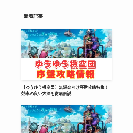
(4)
(3)
新着記事
(2)
(2)
(3)
(4)
(4)
(2)
【ゆうゆう機空団】無課金向け序盤攻略特集！
(1)
効率の良い方法を徹底解説
(4)
(6)
(3)