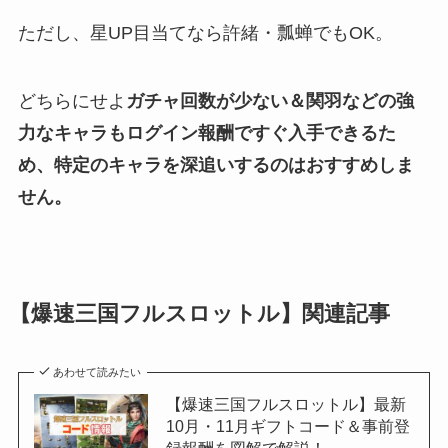
ただし、星UP目当てなら許緒・瓢蝉でもOK。
どちらにせよ
ガチャ回数が少ない＆関羽などの強
力なキャラもログイン報酬ですぐ入手できるた
め、特定のキャラを深追いするのはおすすめしま
せん。
【
爆速三国フルスロットル
】関連記事
あわせて読みたい
【爆速三国フルスロットル】最新
10月・11月ギフトコード＆事前登
録報酬を図解で解説！