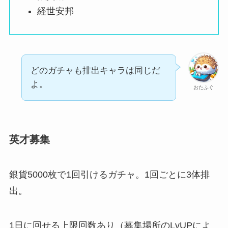
経世安邦
どのガチャも排出キャラは同じだ
よ。
おたふぐ
英才募集
銀貨5000枚で1回引けるガチャ。1回ごとに3体排
出。
1日に回せる上限回数あり（募集場所のLvUPによ