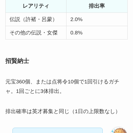
レアリティ
排出率
伝説（許褚・呂蒙）
2.0%
その他の伝説・女傑
0.8%
招賢納士
元宝360個、または点将令10個で1回引けるガチ
ャ。1回ごとに3体排出。
排出確率は英才募集と同じ（1日の上限数なし）