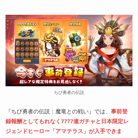
ちび勇者の伝説
『ちび勇者の伝説：魔竜との戦い』では、
事前登
録報酬としてもれなく7777連ガチャと日本限定レ
ジェンドヒーロー「アマテラス」が入手できま