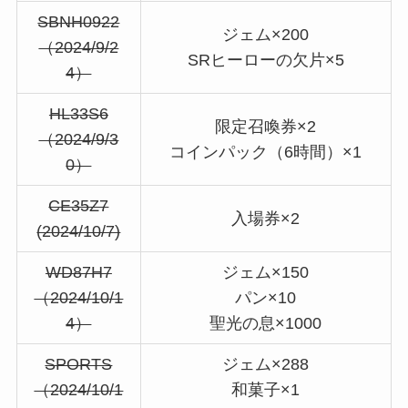
SBNH0922
ジェム×200
（2024/9/2
SRヒーローの欠片×5
4）
HL33S6
限定召喚券×2
（2024/9/3
コインパック（6時間）×1
0）
CE35Z7
入場券×2
(2024/10/7)
WD87H7
ジェム×150
（2024/10/1
パン×10
4）
聖光の息×1000
SPORTS
ジェム×288
（2024/10/1
和菓子×1