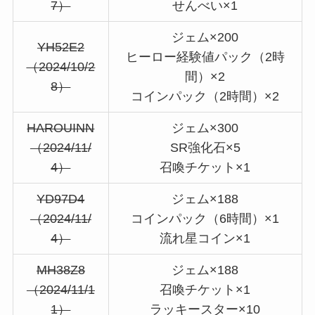
7）
せんべい×1
ジェム×200
YH52E2
ヒーロー経験値パック（2時
（2024/10/2
間）×2
8）
コインパック（2時間）×2
HAROUINN
ジェム×300
（2024/11/
SR強化石×5
4）
召喚チケット×1
YD97D4
ジェム×188
（2024/11/
コインパック（6時間）×1
4）
流れ星コイン×1
MH38Z8
ジェム×188
（2024/11/1
召喚チケット×1
1）
ラッキースター×10