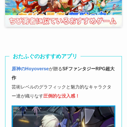
おたふぐのおすすめアプリ
原神のHoyoverse
が贈る
SFファンタジーRPG
超大
作
芸術レベルのグラフィックと魅力的なキャラクタ
ー達が織りなす
圧倒的な没入感！