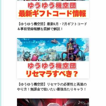
(2)
(4)
(5)
【ゆうゆう機空団】最新6月・7月ギフトコード
＆事前登録報酬を図解で解説！
(4)
(6)
(5)
(4)
(4)
(2)
【ゆうゆう機空団】リセマラの必要性と高速の
(6)
やり方！無課金で狙いたい最強当たりキャラ！
(3)
(3)