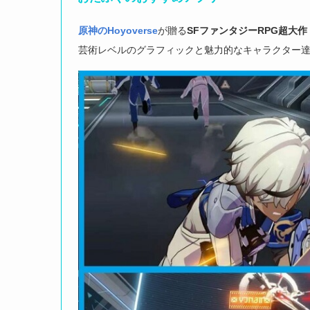
原神のHoyoverse
が贈る
SFファンタジーRPG
超大作
芸術レベルのグラフィックと魅力的なキャラクター