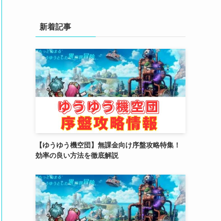
(4)
(3)
新着記事
(2)
(2)
(3)
(4)
(4)
(2)
【ゆうゆう機空団】無課金向け序盤攻略特集！
(1)
効率の良い方法を徹底解説
(4)
(6)
(3)