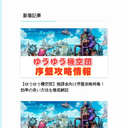
(4)
(3)
新着記事
(2)
(2)
(3)
(4)
(4)
(2)
【ゆうゆう機空団】無課金向け序盤攻略特集！
(1)
効率の良い方法を徹底解説
(4)
(6)
(3)