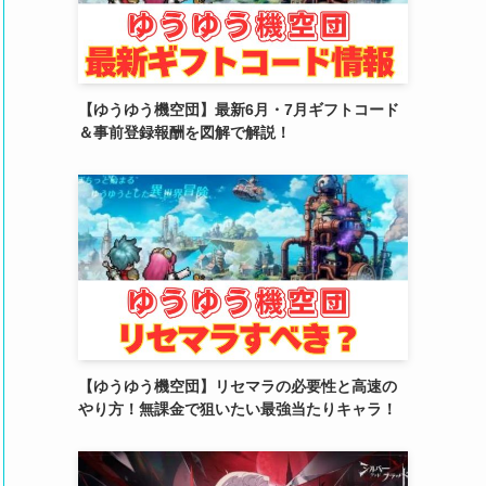
(2)
(4)
(5)
【ゆうゆう機空団】最新6月・7月ギフトコード
＆事前登録報酬を図解で解説！
(4)
(6)
(5)
(4)
(4)
(2)
【ゆうゆう機空団】リセマラの必要性と高速の
(6)
やり方！無課金で狙いたい最強当たりキャラ！
(3)
(3)