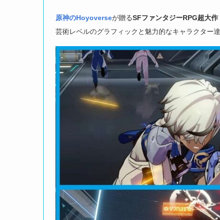
原神のHoyoverse
が贈る
SFファンタジーRPG
超大作
芸術レベルのグラフィックと魅力的なキャラクター