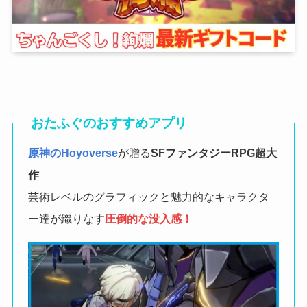
おたふぐのおすすめアプリ
原神のHoyoverse
が贈る
SFファンタジーRPG
超大
作
芸術レベルのグラフィックと魅力的なキャラクタ
ー達が織りなす
圧倒的な没入感！