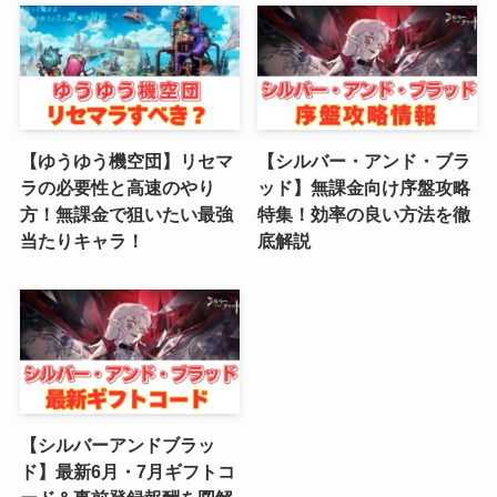
(1)
(4)
(6)
【ゆうゆう機空団】リセマ
【シルバー・アンド・ブラ
(3)
ラの必要性と高速のやり
ッド】無課金向け序盤攻略
方！無課金で狙いたい最強
特集！効率の良い方法を徹
(2)
当たりキャラ！
底解説
(4)
(5)
(4)
(6)
【シルバーアンドブラッ
(5)
ド】最新6月・7月ギフトコ