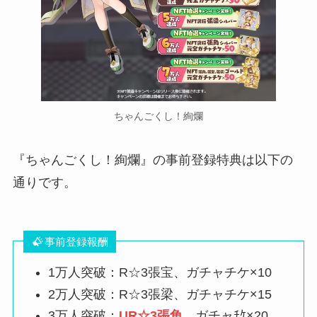
ちゃんごくし！絢爛
『ちゃんごくし！絢爛』の事前登録特典は以下の
通りです。
事前登録報酬
1万人突破：R☆3張宝、ガチャチケ×10
2万人突破：R☆3張梁、ガチャチケ×15
3万人突破：
UR☆3張角
、ガチャﾁｹ×20