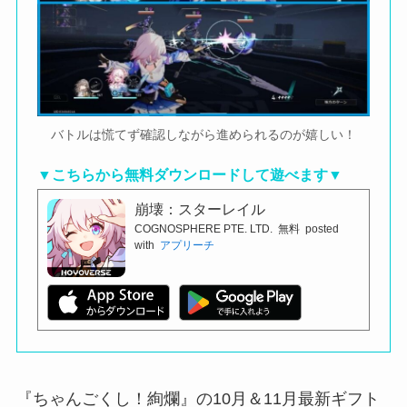
バトルは慌てず確認しながら進められるのが嬉しい！
▼こちらから無料ダウンロードして遊べます▼
崩壊：スターレイル
COGNOSPHERE PTE. LTD.
無料
posted
with
アプリーチ
『ちゃんごくし！絢爛』の10月＆11月最新ギフト