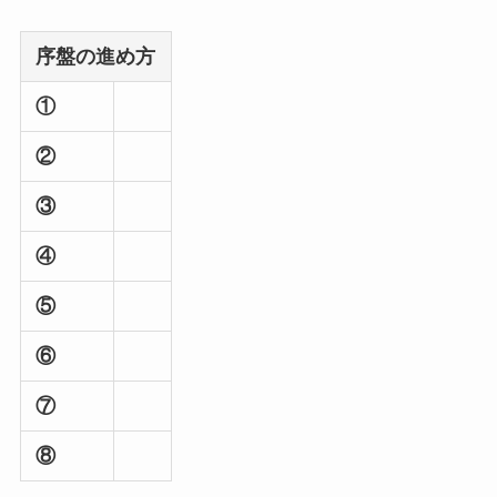
序盤の進め方
①
②
③
④
⑤
⑥
⑦
⑧