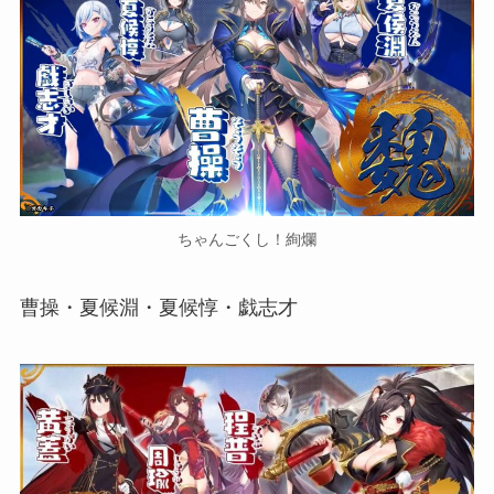
ちゃんごくし！絢爛
曹操・夏候淵・夏候惇・戯志才