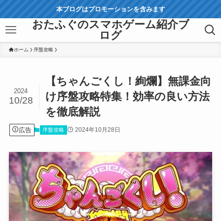
本ブログはプロモーションを含みます
おたふぐのスマホゲーム紹介ブ
ログ
ホーム
序盤攻略
【ちゃんごくし！絢爛】無課金向
2024
け序盤攻略特集！効率の良い方法
10/28
を徹底解説
広告
2024年10月28日
序盤攻略