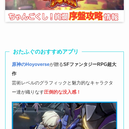
おたふぐのおすすめアプリ
原神のHoyoverse
が贈る
SFファンタジーRPG
超大
作
芸術レベルのグラフィックと魅力的なキャラクタ
ー達が織りなす
圧倒的な没入感！