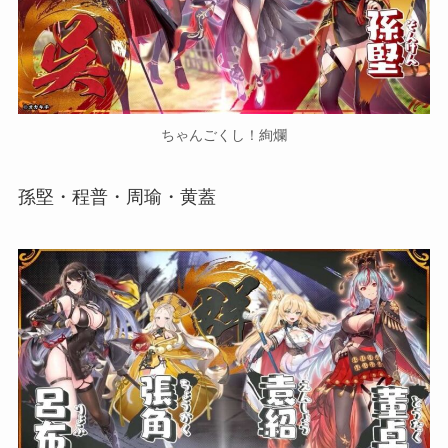
ちゃんごくし！絢爛
孫堅・程普・周瑜・黄蓋