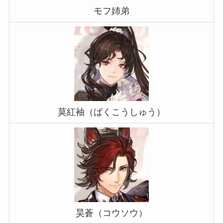
モフ姉弟
莫紅袖（ばくこうしゅう）
昊蒼（コウソウ）