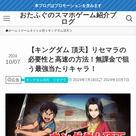
本ブログはプロモーションを含みます
おたふぐのスマホゲーム紹介ブ
ログ
ホーム
ゲームタイトル別
キングダム頂天
【キングダム 頂天】リセマラの
2024
必要性と高速の方法！無課金で狙
10/07
う最強当たりキャラ！
広告
2024年7月18日
2024年10月7日
キングダム頂天
リセマラ