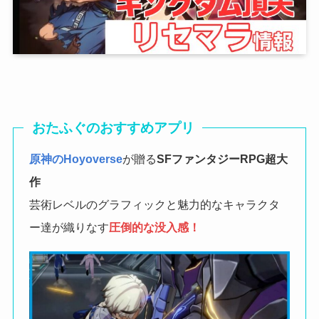
おたふぐのおすすめアプリ
原神のHoyoverse
が贈る
SFファンタジーRPG
超大
作
芸術レベルのグラフィックと魅力的なキャラクタ
ー達が織りなす
圧倒的な没入感！