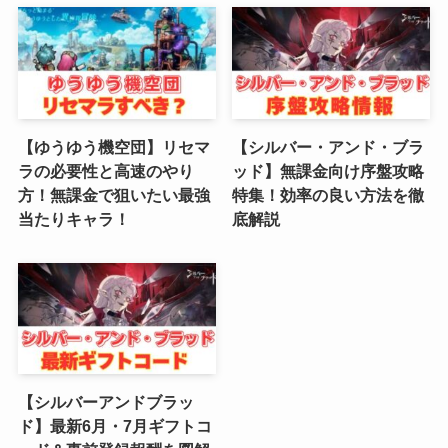
(1)
(4)
(6)
【ゆうゆう機空団】リセマ
【シルバー・アンド・ブラ
(3)
ラの必要性と高速のやり
ッド】無課金向け序盤攻略
方！無課金で狙いたい最強
特集！効率の良い方法を徹
(2)
当たりキャラ！
底解説
(4)
(5)
(4)
(6)
【シルバーアンドブラッ
(5)
ド】最新6月・7月ギフトコ