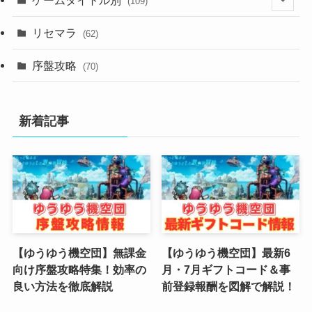
(109)
(2)
リセマラ
(62)
(4)
序盤攻略
(70)
(4)
新着記事
(3)
(2)
(2)
(3)
(4)
【ゆうゆう機空団】無課金
【ゆうゆう機空団】最新6
向け序盤攻略特集！効率の
月・7月ギフトコード＆事
(4)
良い方法を徹底解説
前登録報酬を図解で解説！
(2)