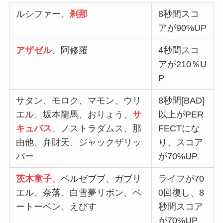
ルシファー、
刹那
8秒間スコ
アが90%UP
アザゼル
、阿修羅
4秒間スコ
アが210％U
P
サタン、モロク、マモン、ウリ
8秒間[BAD]
エル、坂本龍馬、おりょう、
サ
以上がPER
キュバス
、ノストラダムス、那
FECTにな
由他、弁財天、ジャックザリッ
り、スコア
パー
が70%UP
茨木童子
、ベルゼブブ、ガブリ
ライフが70
エル、奈落、白雪夢リボン、ベ
0回復し、8
ートーベン、えびす
秒間スコア
が70%UP