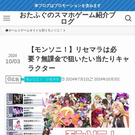
本ブログはプロモーションを含みます
おたふぐのスマホゲーム紹介ブ
ログ
ホーム
ゲームタイトル別
モンソニ！
【モンソニ！】リセマラは必
2024
要？無課金で狙いたい当たりキャ
10/03
ラクター
広告
2024年7月1日
2024年10月3日
モンソニ！
リセマラ