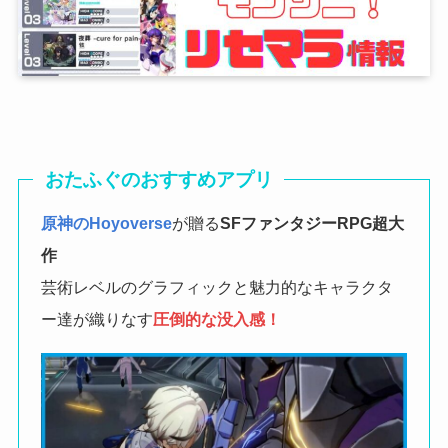
おたふぐのおすすめアプリ
原神のHoyoverse
が贈る
SFファンタジーRPG
超大
作
芸術レベルのグラフィックと魅力的なキャラクタ
ー達が織りなす
圧倒的な没入感！