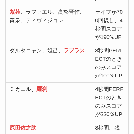
紫苑
、ラファエル、高杉晋作、
ライフが70
黄泉、ディヴィジョン
0回復し、4
秒間スコア
が190%UP
ダルタニャン、妲己、
ラプラス
8秒間PERF
ECTのとき
のみスコア
が100％UP
ミカエル、
羅刹
4秒間PERF
ECTのとき
のみスコア
が220％UP
原田佐之助
8秒間、残