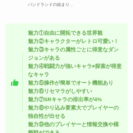
パンドランドの始まり…
魅力①自由に開拓できる世界観
魅力②キャラクターがレトロ可愛い！
魅力③キャラの属性ごとに得意なダン
ジョンがある
魅力④戦闘力が強いキャラ≠探索が得意
なキャラ
魅力⑤操作が簡単でオート機能あり
魅力⑥リセマラがしやすい
魅力⑦SRキャラの排出率が4%
魅力⑧やり込み要素大でプレイヤーの
独自性が出せる
魅力⑨他のプレイヤーと情報交換や模
擬戦ができる