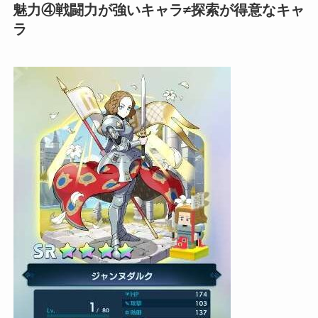
魅力④戦闘力が強いキャラ
≠
探索が得意なキャ
ラ