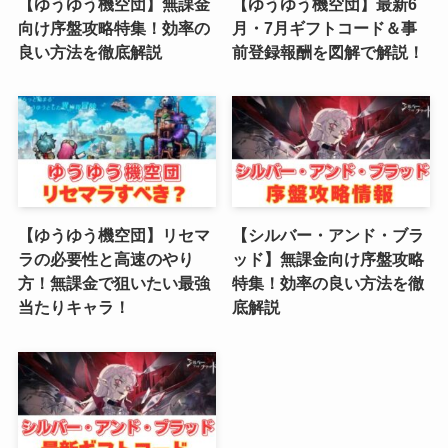
【ゆうゆう機空団】無課金
【ゆうゆう機空団】最新6
向け序盤攻略特集！効率の
月・7月ギフトコード＆事
(4)
良い方法を徹底解説
前登録報酬を図解で解説！
(2)
(1)
(4)
(6)
【ゆうゆう機空団】リセマ
【シルバー・アンド・ブラ
(3)
ラの必要性と高速のやり
ッド】無課金向け序盤攻略
方！無課金で狙いたい最強
特集！効率の良い方法を徹
(2)
当たりキャラ！
底解説
(4)
(5)
(4)