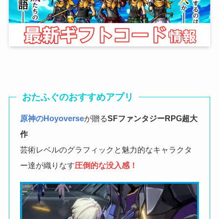
おたふぐのおすすめアプリ
原神のHoyoverse
が贈る
SFファンタジーRPG
超大
作
芸術レベルのグラフィックと魅力的なキャラクタ
ー達が織りなす
圧倒的な没入感！