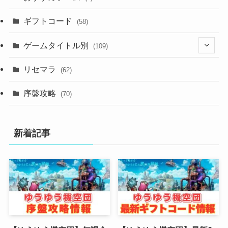
ギフトコード
(58)
ゲームタイトル別
(109)
(2)
リセマラ
(62)
(4)
序盤攻略
(70)
(4)
新着記事
(3)
(2)
(2)
(3)
(4)