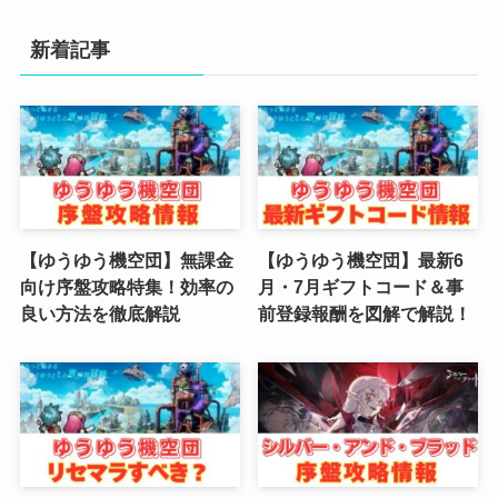
(4)
新着記事
(3)
(2)
(2)
(3)
(4)
【ゆうゆう機空団】無課金
【ゆうゆう機空団】最新6
向け序盤攻略特集！効率の
月・7月ギフトコード＆事
(4)
良い方法を徹底解説
前登録報酬を図解で解説！
(2)
(1)
(4)
(6)