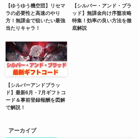
【ゆうゆう機空団】リセマ
【シルバー・アンド・ブラ
(3)
ラの必要性と高速のやり
ッド】無課金向け序盤攻略
方！無課金で狙いたい最強
特集！効率の良い方法を徹
(2)
当たりキャラ！
底解説
(4)
(5)
(4)
(6)
【シルバーアンドブラッ
(5)
ド】最新6月・7月ギフトコ
ード＆事前登録報酬を図解
(4)
で解説！
(4)
(2)
アーカイブ