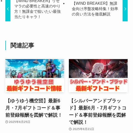
【WIND BREAKER】リセ
【WIND BREAKER】無課
マラの必要性と高速のやり
金向け序盤攻略特集！効率
方！無課金で狙いたい最強
の良い方法を徹底解説
当たりキャラ！
関連記事
【ゆうゆう機空団】最新6
【シルバーアンドブラッ
月・7月ギフトコード＆事
ド】最新6月・7月ギフトコ
前登録報酬を図解で解説！
ード＆事前登録報酬を図解
で解説！
2025年6月25日
2025年6月21日