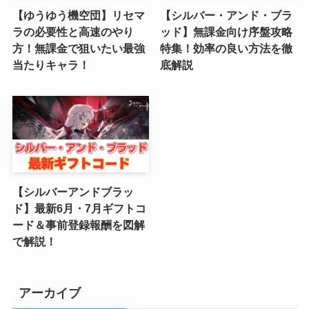
【ゆうゆう機空団】リセマ
【シルバー・アンド・ブラ
(3)
ラの必要性と高速のやり
ッド】無課金向け序盤攻略
方！無課金で狙いたい最強
特集！効率の良い方法を徹
(2)
当たりキャラ！
底解説
(4)
(5)
(4)
(6)
【シルバーアンドブラッ
(5)
ド】最新6月・7月ギフトコ
ード＆事前登録報酬を図解
(4)
で解説！
(4)
(2)
アーカイブ