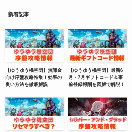
(4)
新着記事
(3)
(2)
(2)
(3)
(4)
【ゆうゆう機空団】無課金
【ゆうゆう機空団】最新6
向け序盤攻略特集！効率の
月・7月ギフトコード＆事
(4)
良い方法を徹底解説
前登録報酬を図解で解説！
(2)
(1)
(4)
(6)