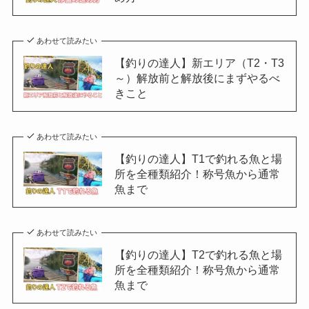
あわせて読みたい
【釣りの達人】新エリア（T2・T3
～）解放前と解放後にまずやるべ
きこと
あわせて読みたい
【釣りの達人】T1で釣れる魚と場
所を全種類紹介！称号魚から通常
魚まで
あわせて読みたい
【釣りの達人】T2で釣れる魚と場
所を全種類紹介！称号魚から通常
魚まで