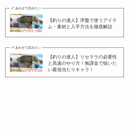
あわせて読みたい
【釣りの達人】序盤で使うアイテ
ム・素材と入手方法を徹底解説
あわせて読みたい
【釣りの達人】リセマラの必要性
と高速のやり方！無課金で狙いた
い最強当たりキャラ！