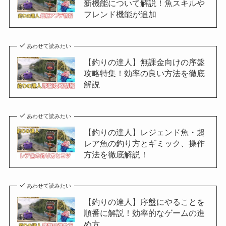
新機能について解説！魚スキルや
フレンド機能が追加
あわせて読みたい
【釣りの達人】無課金向けの序盤
攻略特集！効率の良い方法を徹底
解説
あわせて読みたい
【釣りの達人】レジェンド魚・超
レア魚の釣り方とギミック、操作
方法を徹底解説！
あわせて読みたい
【釣りの達人】序盤にやることを
順番に解説！効率的なゲームの進
め方