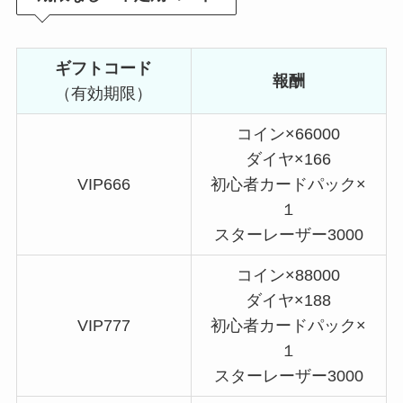
ギフトコード
報酬
（有効期限）
コイン×66000
ダイヤ×166
VIP666
初心者カードパック×
１
スターレーザー3000
コイン×88000
ダイヤ×188
VIP777
初心者カードパック×
１
スターレーザー3000