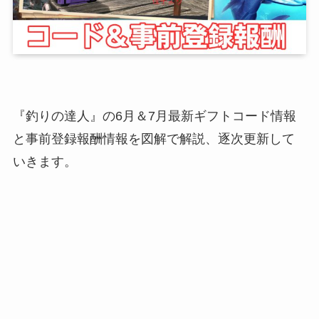
『釣りの達人』の6月＆7月最新ギフトコード情報
と事前登録報酬情報を図解で解説、逐次更新して
いきます。