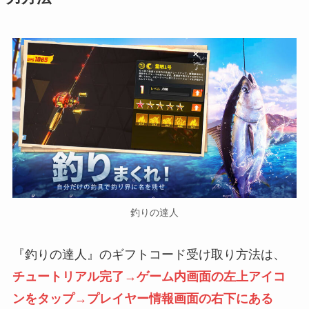
釣りの達人
『釣りの達人』のギフトコード受け取り方法は、
チュートリアル完了→ゲーム内画面の左上アイコ
ンをタップ→プレイヤー情報画面の右下にある