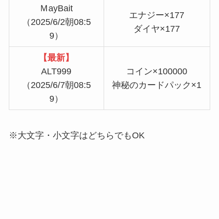
ＭayBait
エナジー×177
（2025/6/2朝08:5
ダイヤ×177
9）
【最新】
ALT999
コイン×100000
（2025/6/7朝08:5
神秘のカードパック×1
9）
※大文字・小文字はどちらでもOK