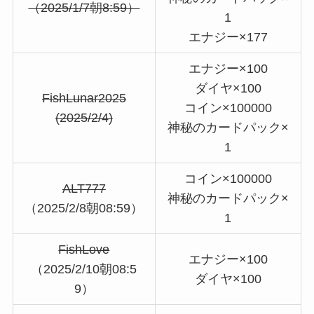
（2025/1/7朝8:59）
1
エナジー×177
エナジー×100
ダイヤ×100
FishLunar2025
コイン×100000
(2025/2/4)
神秘のカードパック×
1
コイン×100000
ALT777
神秘のカードパック×
（2025/2/8朝08:59）
1
FishLove
エナジー×100
（2025/2/10朝08:5
ダイヤ×100
9）