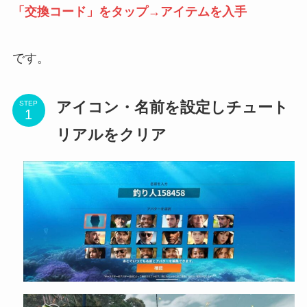
「交換コード」をタップ→アイテムを入手
です。
アイコン・名前を設定しチュート
STEP
リアルをクリア