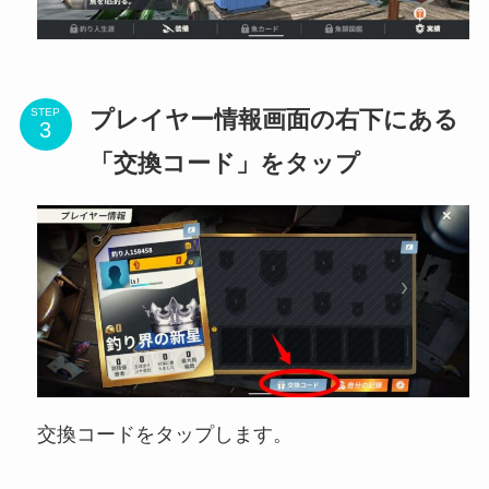
プレイヤー情報画面の右下にある
STEP
「交換コード」をタップ
交換コードをタップします。