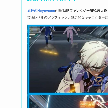
原神のHoyoverse
が贈る
SFファンタジーRPG
超大作
芸術レベルのグラフィックと魅力的なキャラクター