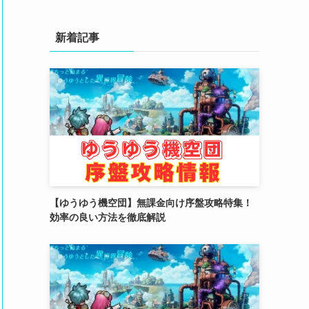
(4)
(3)
新着記事
(2)
(2)
(3)
(4)
(4)
(2)
【ゆうゆう機空団】無課金向け序盤攻略特集！
(1)
効率の良い方法を徹底解説
(4)
(6)
(3)