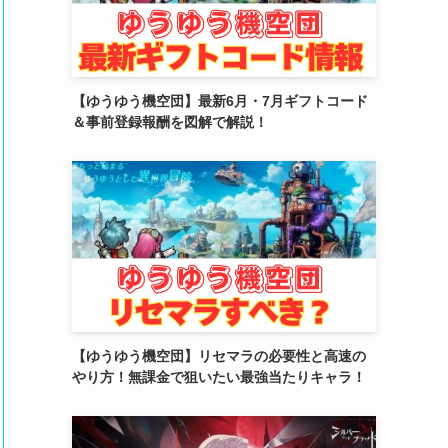
(2)
(4)
(5)
【ゆうゆう機空団】最新6月・7月ギフトコード
＆事前登録報酬を図解で解説！
(4)
(6)
(5)
(4)
(4)
(2)
【ゆうゆう機空団】リセマラの必要性と高速の
(6)
やり方！無課金で狙いたい最強当たりキャラ！
(3)
(3)