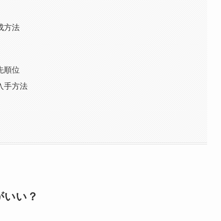
成方法
先順位
入手方法
がいい？