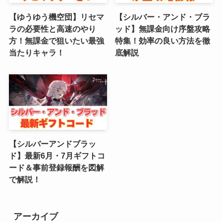
【ゆうゆう機空団】リセマ
【シルバー・アンド・ブラ
(3)
ラの必要性と高速のやり
ッド】無課金向け序盤攻略
方！無課金で狙いたい最強
特集！効率の良い方法を徹
(2)
当たりキャラ！
底解説
(4)
(5)
(4)
(6)
【シルバーアンドブラッ
(5)
ド】最新6月・7月ギフトコ
ード＆事前登録報酬を図解
(4)
で解説！
(4)
(2)
アーカイブ