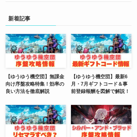
(4)
新着記事
(3)
(2)
(2)
(3)
(4)
【ゆうゆう機空団】無課金
【ゆうゆう機空団】最新6
向け序盤攻略特集！効率の
月・7月ギフトコード＆事
(4)
良い方法を徹底解説
前登録報酬を図解で解説！
(2)
(1)
(4)
(6)