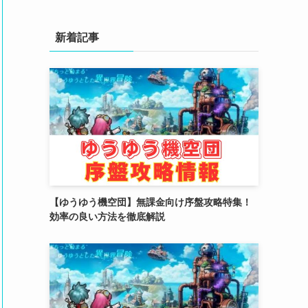
(4)
(3)
新着記事
(2)
(2)
(3)
(4)
(4)
(2)
【ゆうゆう機空団】無課金向け序盤攻略特集！
(1)
効率の良い方法を徹底解説
(4)
(6)
(3)