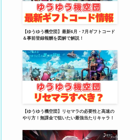
(2)
(4)
(5)
【ゆうゆう機空団】最新6月・7月ギフトコード
＆事前登録報酬を図解で解説！
(4)
(6)
(5)
(4)
(4)
(2)
【ゆうゆう機空団】リセマラの必要性と高速の
(6)
やり方！無課金で狙いたい最強当たりキャラ！
(3)
(3)