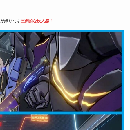
達が織りなす
圧倒的な没入感！