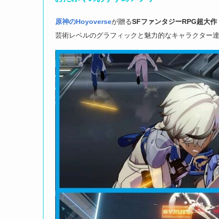
原神のHoyoverse
が贈る
SFファンタジーRPG
超大作
芸術レベルのグラフィックと魅力的なキャラクター