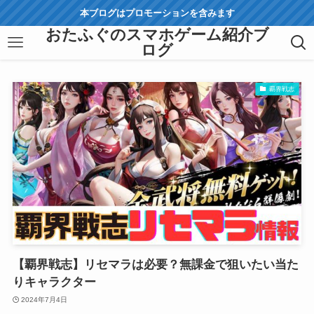
本ブログはプロモーションを含みます
おたふぐのスマホゲーム紹介ブ
ログ
覇界戦志
【覇界戦志】リセマラは必要？無課金で狙いたい当た
りキャラクター
2024年7月4日