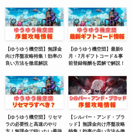
(2)
(2)
(3)
(4)
【ゆうゆう機空団】無課金
【ゆうゆう機空団】最新6
向け序盤攻略特集！効率の
月・7月ギフトコード＆事
(4)
良い方法を徹底解説
前登録報酬を図解で解説！
(2)
(1)
(4)
(6)
【ゆうゆう機空団】リセマ
【シルバー・アンド・ブラ
(3)
ラの必要性と高速のやり
ッド】無課金向け序盤攻略
方！無課金で狙いたい最強
特集！効率の良い方法を徹
(2)