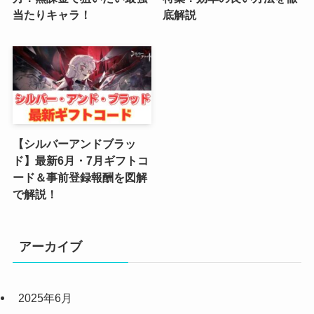
当たりキャラ！
底解説
(4)
(5)
(4)
(6)
【シルバーアンドブラッ
(5)
ド】最新6月・7月ギフトコ
ード＆事前登録報酬を図解
(4)
で解説！
(4)
(2)
アーカイブ
(6)
2025年6月
(3)