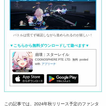
バトルは慌てず確認しながら進められるのが嬉しい！
▼こちらから無料ダウンロードして遊べます▼
崩壊：スターレイル
COGNOSPHERE PTE. LTD.
無料
posted
with
アプリーチ
この記事では、2024年秋リリース予定のファンタ