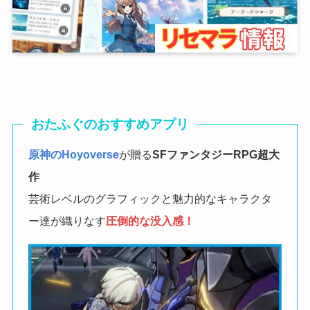
おたふぐのおすすめアプリ
原神のHoyoverse
が贈る
SFファンタジーRPG
超大
作
芸術レベルのグラフィックと魅力的なキャラクタ
ー達が織りなす
圧倒的な没入感！